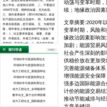
文风，提倡互相尊重和自由讨论。凡采用
动荡与变革时期，
他人学说，必须加注说明。 二、不要超过
续；地缘政治因素
10000字为宜，精粹的短篇，尤为欢迎。
三、请作者将稿件（用WORD格式）发送
到下面给出的征文信箱中。 四、凡来稿请
文章摘要:202
作者自留底稿，恕不退稿。 五、为规范排
变革时期，风险和
版，请作者在上传修改稿时严格按以下要
求： 1．论文要求有题名、摘要、关键
缘政治因素影响加
词、作者姓名、作者工作单位（名称，省
市邮编）等内容一份。 2．基金项目和作
加剧；能源贸易风
者简介按下列格式： 基金项目：项目名称
期刊导读
社会产生深刻的影
（编号） 作者简介：姓名（出生年－），
性别，民族（汉族可省略），籍贯，职
环境科学与资源利用论文
供稳价放在更加突
称，学位，研究方向。 3．文章一般有引
环境科学与资源利用论文
完善能源储备体系
言部分和正文部分，正文部分用阿拉伯数
动力工程论文_新能源和化
字分级编号法，一般用两级。插图下方应
增强能源安全保障
注明图序和图名。表格应采用三线表，表
环境科学与资源利用论文
格上方应注明表序和表名。 4．参考文献
强多边国际能源合
环境科学与资源利用论文
列出的一般应限于作者直接阅读过的、最
动力工程论文_全球能源市
计价的能源交易结
主要的、发表在正式出版物上的文献。其
数学论文_基于合作博弈模
他相关注释可用脚注在当页标注。参考文
推动节能减排与经
献的著录应执行国家标准GB7714-87的规
动力工程论文_国际能源大
文章关键词:
定，采用顺序编码制。